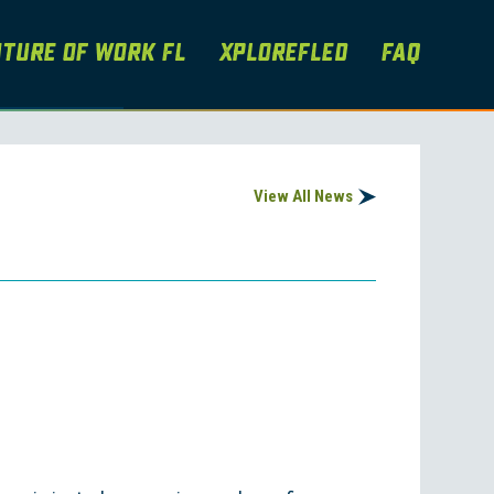
ture of Work FL
XploreFLEd
FAQ
View All News