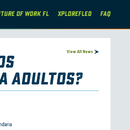
ture of Work FL
XploreFLEd
FAQ
View All News
os
a Adultos?
ndaria